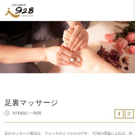
金鉱928のご紹介
サービス
VILLA
店舗写真
足裏マッサージQ&A
お問い合わせ
日本語
足裏マッサージ
NT$800 / 一時間
足のマッサージ療法は、フォークのようなものです。 TCMの理論によれば、耳